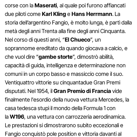
corse con la
Maserati
, al quale poi furono affiancati
due piloti come
Karl Kling
e
Hans Herrmann
. La
storia dell’argentino Fangio, è molto lunga, è partì dalla
metà degli anni Trenta alla fine degli anni Cinquanta.
Nel corso di questi anni, “
El Chueco
”, un
soprannome ereditato da quando giocava a calcio, e
che vuol dire “
gambe storte
”, dimostrò abilità,
capacità di guida, intelligenza e determinazione non
comuni in un corpo basso e massiccio come il suo.
Ventiquattro vittorie su cinquantadue Gran Premi
disputati. Nel 1954, il
Gran Premio di Francia
vide
finalmente l'esordio della nuova vettura Mercedes, la
casa tedesca stupì il mondo della Formula 1 con
la
W196
, una vettura con carrozzeria aerodinamica.
Le prestazioni si dimostrarono subito eccezionali e
Fangio conquistò pole position e vittoria davanti al