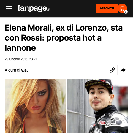
ABBONATI
2
Elena Morali, ex di Lorenzo, sta
con Rossi: proposta hot a
Iannone
29 Ottobre 2015
23:21
,
A cura di
v.a.