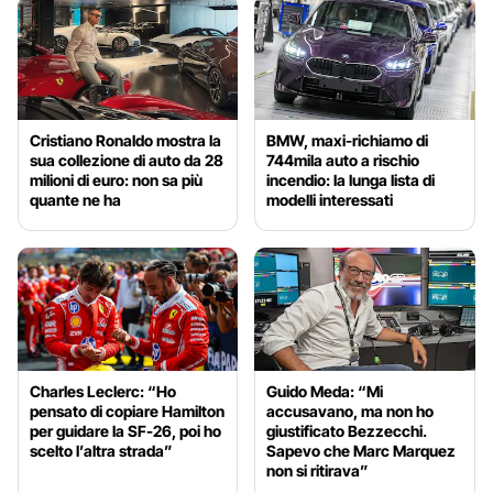
Cristiano Ronaldo mostra la
BMW, maxi-richiamo di
sua collezione di auto da 28
744mila auto a rischio
milioni di euro: non sa più
incendio: la lunga lista di
quante ne ha
modelli interessati
Charles Leclerc: “Ho
Guido Meda: “Mi
pensato di copiare Hamilton
accusavano, ma non ho
per guidare la SF-26, poi ho
giustificato Bezzecchi.
scelto l’altra strada”
Sapevo che Marc Marquez
non si ritirava”