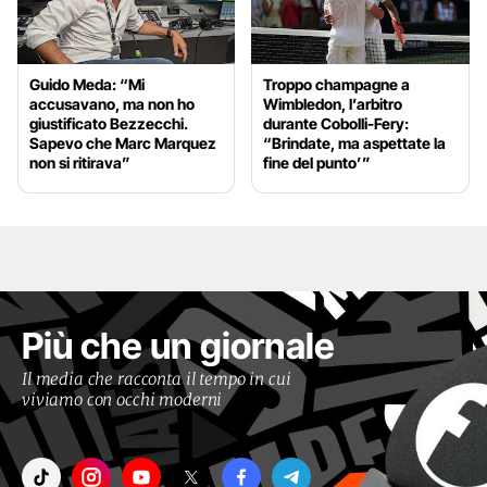
Guido Meda: “Mi
Troppo champagne a
accusavano, ma non ho
Wimbledon, l’arbitro
giustificato Bezzecchi.
durante Cobolli-Fery:
Sapevo che Marc Marquez
“Brindate, ma aspettate la
non si ritirava”
fine del punto’”
Più che un giornale
Il media che racconta il tempo in cui
viviamo con occhi moderni