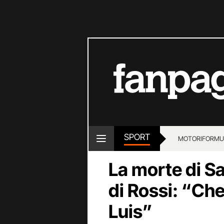
SPORT
MOTORI
FORMU
La morte di S
di Rossi: “Che
Luis”