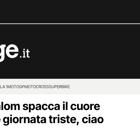
LA 1
MOTOGP
MOTOCROSS
SUPERBIKE
alom spacca il cuore
 giornata triste, ciao