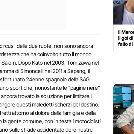
Il Maro
il gol 
fallo d
 "circus" delle due ruote, non sono ancora
a tristezza che ha coinvolto tutto il mondo
uis Salom. Dopo Kato nel 2003, Tomizawa nel
amma di Simoncelli nel 2011 a Sepang, il
 sfortunato 24enne spagnolo della SAG
i uno sport che, nonostante le "pagine nere"
 ancora trovato la soluzione per limitare i
piangere questi maledetti scherzi del destino.
retti attorno al dolore della famiglia e della
o la gente comune, con in testa i motociclisti
iano sulle strade accidentate delle nostre