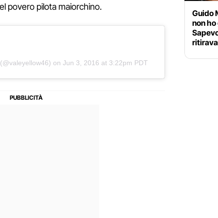
del povero pilota maiorchino.
Guido 
non ho 
Sapevo
ritirav
(@valeyellow46) on
Jun 3, 2016 at 3:22pm PDT