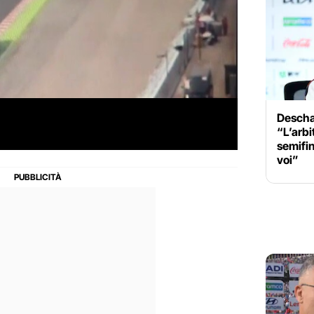
Descha
“L’arbi
semifin
voi”