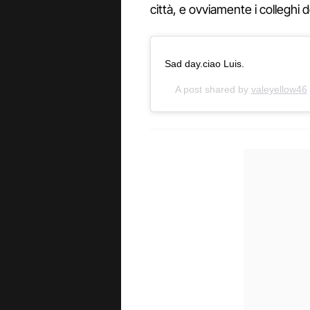
città, e ovviamente i colleghi 
Sad day.ciao Luis.
A post shared by
valeyellow46