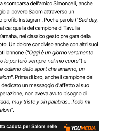
lla scomparsa dell'amico Simoncelli, anche
io al povero Salom attraverso un
 profilo Instagram. Poche parole ("
Sad day,
tica: quella del campione di Tavullia
 Yamaha, nel classico gesto pre gara della
oto. Un dolore condiviso anche con altri suoi
ati Iannone ("
Oggi è un giorno veramente
rriso lo porterò sempre nel mio cuore
") e
he odiamo dello sport che amiamo, un
 Salom
". Prima di loro, anche il campione del
dedicato un messaggio d'affetto al suo
isperazione, non aveva avuto bisogno di
ado, muy triste y sin palabras…Todo mi
Salom
".