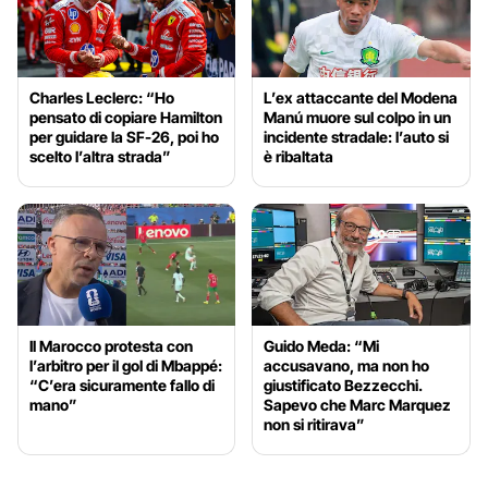
Charles Leclerc: “Ho
L’ex attaccante del Modena
pensato di copiare Hamilton
Manú muore sul colpo in un
per guidare la SF-26, poi ho
incidente stradale: l’auto si
scelto l’altra strada”
è ribaltata
Il Marocco protesta con
Guido Meda: “Mi
l’arbitro per il gol di Mbappé:
accusavano, ma non ho
“C’era sicuramente fallo di
giustificato Bezzecchi.
mano”
Sapevo che Marc Marquez
non si ritirava”