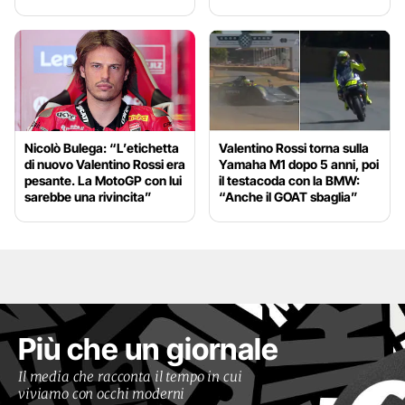
Nicolò Bulega: “L’etichetta
Valentino Rossi torna sulla
di nuovo Valentino Rossi era
Yamaha M1 dopo 5 anni, poi
pesante. La MotoGP con lui
il testacoda con la BMW:
sarebbe una rivincita”
“Anche il GOAT sbaglia”
Più che un giornale
Il media che racconta il tempo in cui
viviamo con occhi moderni