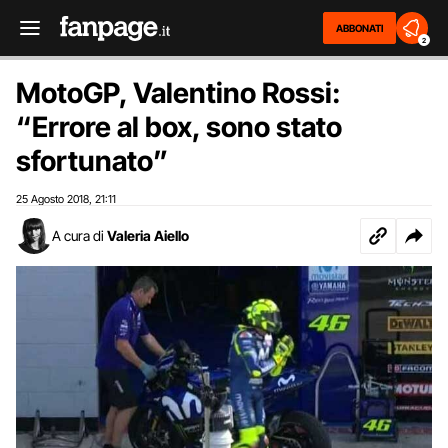
ABBONATI
2
MotoGP, Valentino Rossi:
“Errore al box, sono stato
sfortunato”
25 Agosto 2018
21:11
,
A cura di
Valeria Aiello