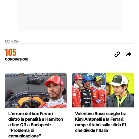
MOTOGP
105
CONDIVISIONI
L’errore del box Ferrari
Valentino Rossi sceglie tra
dietro la penalità a Hamilton
Kimi Antonelli e la Ferrari:
a fine Q3 a Budapest:
rompe il tabù sulla sfida F1
“Problema di
che divide l’Italia
comunicazione”