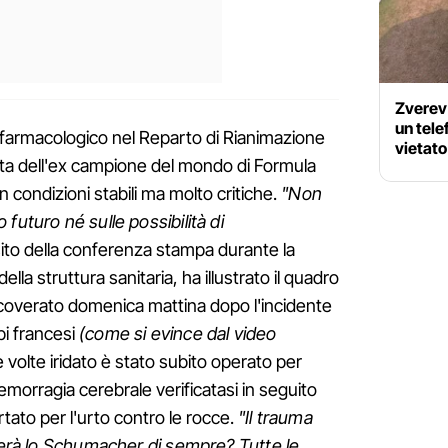
Zverev
un tele
armacologico nel Reparto di Rianimazione
vietat
vita dell'ex campione del mondo di Formula
n condizioni stabili ma molto critiche.
"Non
futuro né sulle possibilità di
sito della conferenza stampa durante la
la struttura sanitaria, ha illustrato il quadro
 ricoverato domenica mattina dopo l'incidente
lpi francesi
(come si evince dal video
te volte iridato è stato subito operato per
'emorragia cerebrale verificatasi in seguito
rtato per l'urto contro le rocce.
"Il trauma
rnerà lo Schumacher di sempre? Tutte le