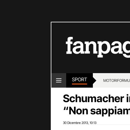
SPORT
MOTORI
FORMU
Schumacher in
“Non sappiam
30 Dicembre 2013
10:13
,