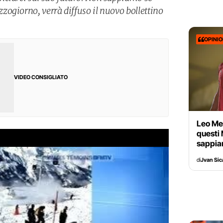
ogiorno, verrà diffuso il nuovo bollettino
OPINI
VIDEO CONSIGLIATO
Leo Mes
questi 
sappiam
di
Jvan Sic