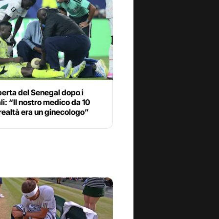
erta del Senegal dopo i
i: “Il nostro medico da 10
 realtà era un ginecologo”