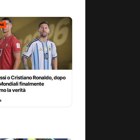
ONE
si o Cristiano Ronaldo, dopo
Mondiali finalmente
o la verità
a