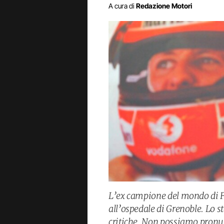
A cura di
Redazione Motori
L’ex campione del mondo di F
all’ospedale di Grenoble. Lo 
critiche. Non possiamo pronu