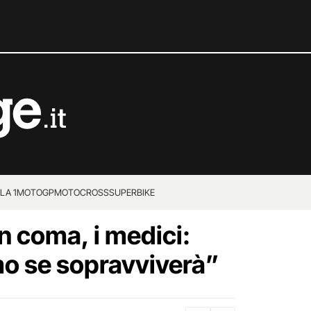
LA 1
MOTOGP
MOTOCROSS
SUPERBIKE
 coma, i medici:
o se sopravviverà”