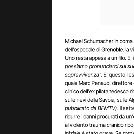
Michael Schumacher in coma f
dell'ospedale di Grenoble: la 
Uno resta appesa a un filo. E' i
possiamo pronunciarci sul suo 
sopravvivenza".
E' questo l'e
quale Marc Penaud, direttore del
clinico dell'ex pilota tedesco
sulle nevi della Savoia, sulle A
pubblicato da BFMTV)
. Il set
ridurre i danni procurati da un
al violento trauma cranico ripo
iniziale è stato grave. Se to