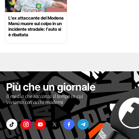
L’ex attaccante del Modena
Manú muore sul colpo in un
incidente stradale: l’auto si
è ribaltata
Più che un giornale
Il media che racconta il tempo in cui
viviamo con occhi moderni