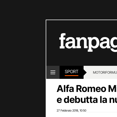
SPORT
MOTORI
FORMU
Alfa Romeo MiT
e debutta la 
27 Febbraio 2018
10:50
,