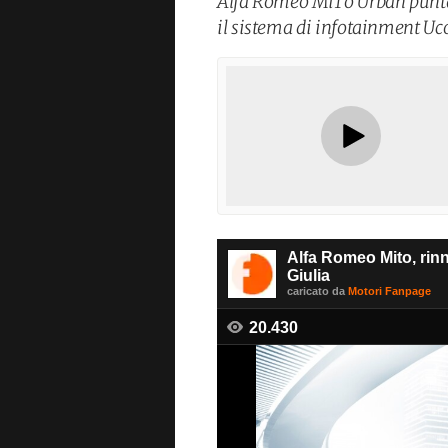
Alfa Romeo MiTo Urban punta 
il sistema di infotainment Uc