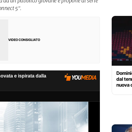
ad un pubblico giovane e propone di serie
onnect 5″.
VIDEO CONSIGLIATO
Domini
dal ten
nuova c