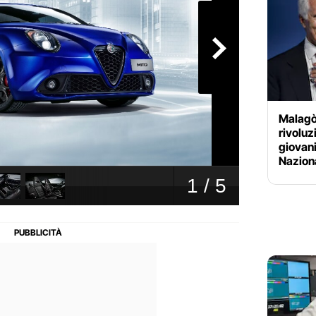
Malagò 
rivoluz
giovani
Nazion