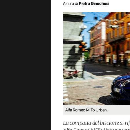
A cura di
Pietro Ginechesi
Alfa Romeo MiTo Urban.
La compatta del biscione si rif