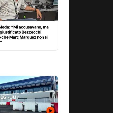
Meda: “Mi accusavano, ma
giustificato Bezzecchi.
 che Marc Marquez non si
a”