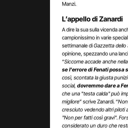
Manzi.
L’appello di Zanardi
A dire la sua sulla vicenda an
campionissimo in varie specia
settimanale di
Gazzetta dello
opinione, spezzando una lancia
“
Siccome accade anche nella 
se l'errore di Fenati possa 
così, scontata la giusta puni
social,
dovremmo dare a Fenat
che una "testa calda" può im
migliore
” scrive Zanardi. “
Non 
cresciuto vedendo altri piloti a
"Non per fatti così gravi". For
considerato un duro che resti