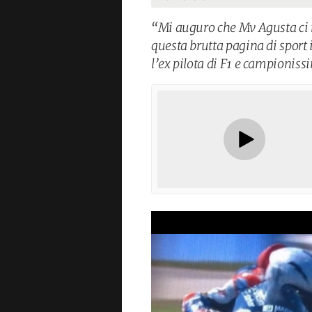
“Mi auguro che Mv Agusta ci ri
questa brutta pagina di sport 
l’ex pilota di F1 e campionis