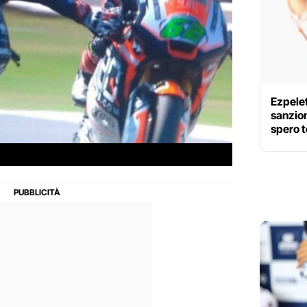
Ezpelet
sanzio
spero t