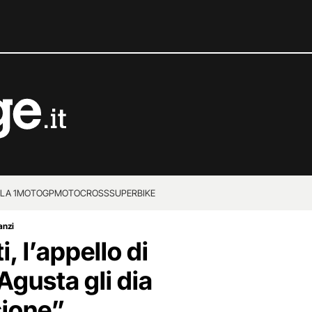
LA 1
MOTOGP
MOTOCROSS
SUPERBIKE
anzi
 l’appello di
Agusta gli dia
sione”