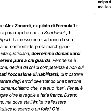
colpa d
mai las
che
Alex Zanardi, ex pilota di Formula
1 e
lità paralimpiche che su
Sportweek
, il
 Sport
, ha messo nero su bianco la sua
 nei confronti del pilota marchigiano.
vita quotidiana,
dovremmo domandarci
servire pure a chi guarda
. Perché se è
zione, decisa da chi di competenza e non sui
i l'occasione di riabilitarsi,
di mostrare
parare dagli errori diventando una persona
dimentichiamo che, nel suo "bar", Fenati è
gire oltre le regole e farla franca. Direte:
se, ma dove sta il limite tra l'essere
tuisce lo sgarro o un folle?
C’è