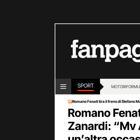
SPORT
MOTORI
FORMU
Romano Fenati tira il freno di Stefano M
Romano Fenati,
Zanardi: “Mv 
un’altra occa