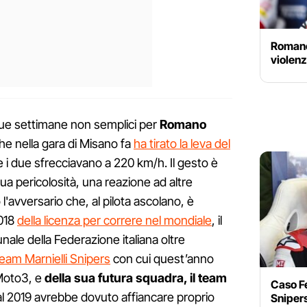
Romano
violenz
due settimane non semplici per
Romano
he nella gara di Misano fa
ha tirato la leva del
i due sfrecciavano a 220 km/h. Il gesto è
ua pericolosità, una reazione ad altre
 l'avversario che, al pilota ascolano, è
2018
della licenza per correre nel mondiale
, il
bunale della Federazione italiana oltre
team Marnielli Snipers
con cui quest’anno
 Moto3, e
della sua futura squadra, il team
Caso Fe
l 2019 avrebbe dovuto affiancare proprio
Sniper