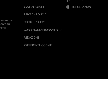
SEGNALAZIONI
IMPOSTAZIONI
PRIVACY POLICY
ttamento ed
COOKIE POLICY
sente sul
itori,
CONDIZIONI ABBONAMENTO
REDAZIONE
PREFERENZE COOKIE