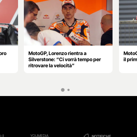
oro
MotoGP, Lorenzo rientra a
MotoG
Silverstone: “Ci vorrà tempo per
il pri
ritrovare la velocità”
 il
YOUMEDIA
NOTIFICHE