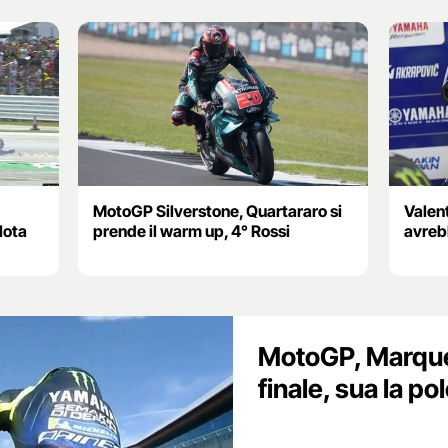
MotoGP Silverstone, Quartararo si
Valen
lota
prende il warm up, 4° Rossi
avreb
MotoGP, Marquez
finale, sua la po