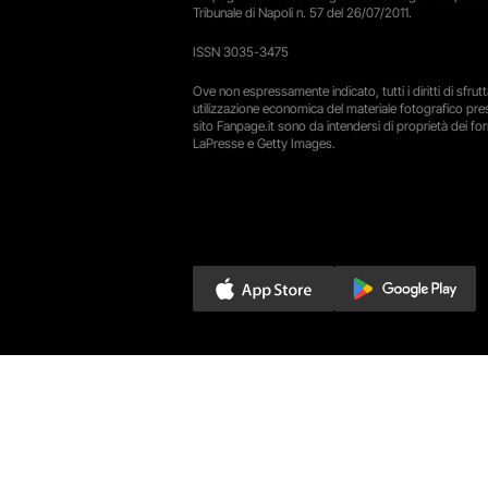
Tribunale di Napoli n. 57 del 26/07/2011.
ISSN 3035-3475
Ove non espressamente indicato, tutti i diritti di sfru
utilizzazione economica del materiale fotografico pre
sito Fanpage.it sono da intendersi di proprietà dei forn
LaPresse e Getty Images.